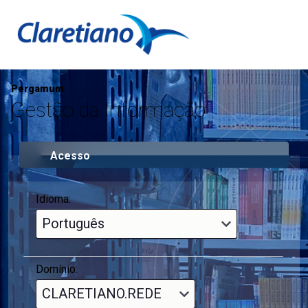
Pergamum
Gestão da Informação
Acesso
Idioma:
Domínio: